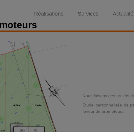
Réalisations
Services
Actualité
omoteurs
Nous faisons des projets de
Etude personnalisée de pe
faveur de promoteurs.