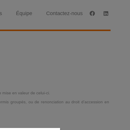
s
Équipe
Contactez-nous
 mise en valeur de celui-ci.
rmis groupés, ou de renonciation au droit d’accession en