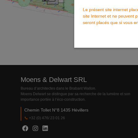
Le présent site internet pla
site Internet et ne peuvent p
seront placés que si vous en
Moens & Delwart SRL
Bureau d’architectes dans le Brabant Wallon.
Moens Delwart se distingue par sa recherche de la lumière et son
importance portée à l’éco-construction.
Chemin Tollet N°8 1435 Hévillers
+32 (0) 476/ 23 01 26